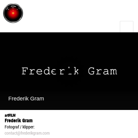
Toggle
menu
artFILM
Frederik Gram
Fotograf / klipper:
contact@frederikgram.com