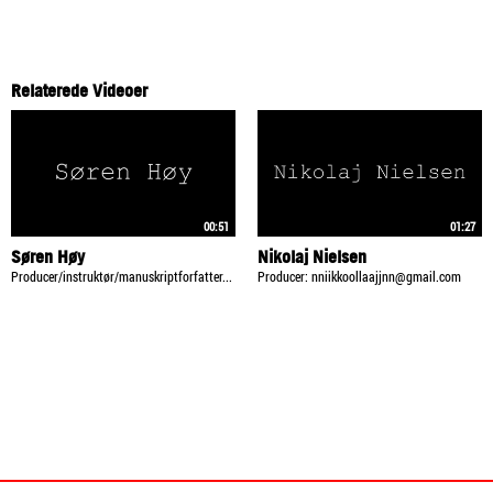
Relaterede Videoer
00:51
01:27
Søren Høy
Nikolaj Nielsen
Producer/instruktør/manuskriptforfatter...
Producer: nniikkoollaajjnn@gmail.com