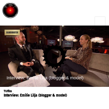
Toggle
menu
TV/film
Interview: Emilie Lilja (blogger & model)