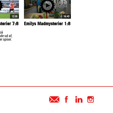
12:05
16:43
terier 7:8
Emilys Madmysterier 1:8
 på
nde ud af,
r spiser.