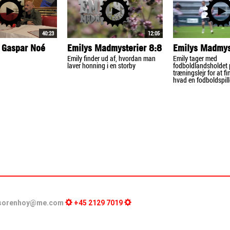
40:23
12:05
 Gaspar Noé
Emilys Madmysterier 8:8
Emilys Madmys
Emily finder ud af, hvordan man
Emily tager med
laver honning i en storby
fodboldlandsholdet
træningslejr for at fi
hvad en fodboldspille
sorenhoy@me.com
+45 2129 7019