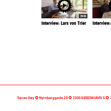
39:56
Interview: Lars von Trier
Interview:
Søren Høy
Nyrnberggade 29
2300 KØBENHAVN S