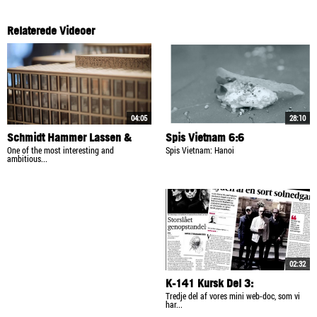
Relaterede Videoer
04:05
28:10
Schmidt Hammer Lassen &
Spis Vietnam 6:6
Detroit Masterplan
One of the most interesting and
Spis Vietnam: Hanoi
ambitious...
02:32
K-141 Kursk Del 3:
Genopstandelsen
Tredje del af vores mini web-doc, som vi
har...