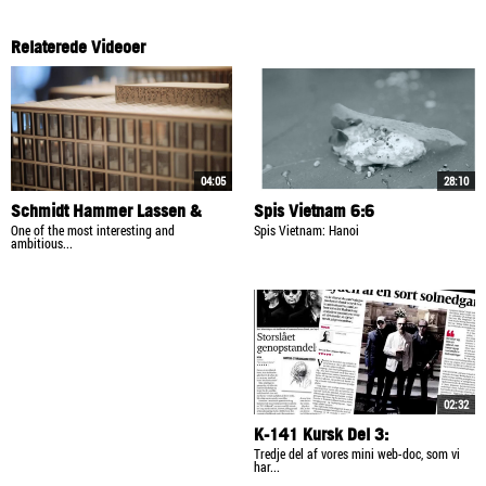
Relaterede Videoer
04:05
28:10
Schmidt Hammer Lassen &
Spis Vietnam 6:6
Detroit Masterplan
One of the most interesting and
Spis Vietnam: Hanoi
ambitious...
02:32
K-141 Kursk Del 3:
Genopstandelsen
Tredje del af vores mini web-doc, som vi
har...