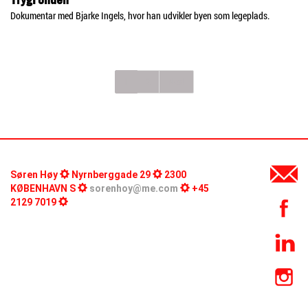
Dokumentar med Bjarke Ingels, hvor han udvikler byen som legeplads.
1
2
Next
Søren Høy
Nyrnberggade 29
2300
KØBENHAVN S
sorenhoy@me.com
+45
2129 7019