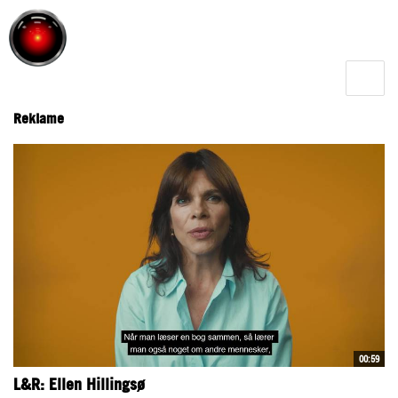
Toggle
menu
Reklame
00:59
L&R: Ellen Hillingsø