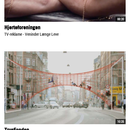
00:20
Hjerteforeningen
TV-reklame - Veninder Længe Leve
10:25
TrygFonden